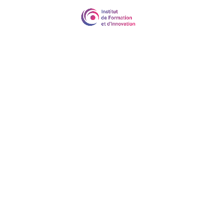
Durée
2 jours (14 heures) / Formation adaptable sur
la durée et le contenu / Pour plus
d'informations nous contacter
Méthodes pédagogiques
La formation est constituée d'apports
théoriques, de démonstrations et de mises