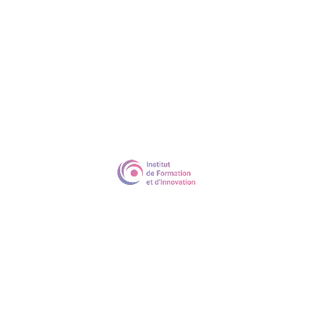
Evaluation
Evaluation en début et fin de formation /
Attestation de formation délivrée par nos
formateurs / Évaluation de la satisfaction
des stagiaires par sondage