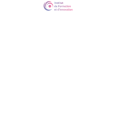
Durée
14h
Méthodes pédagogiques
Formation en présentiel Apport de connaissances,
Echanges d’expériences, Conseil pratiques. Les outils :
Documents avec les techniques adaptés Livret de
formation remis à tous les participants