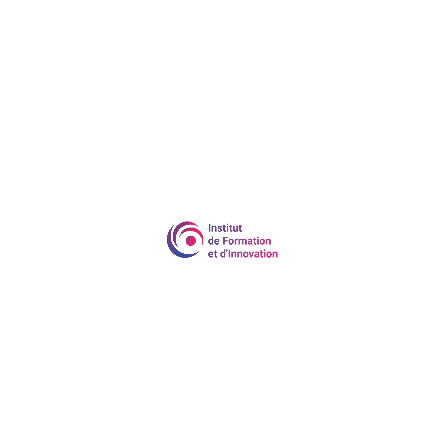
sur le bouton ci-dessus.
L'essentiel du droit au travail
Découvrez dès a présent notre formation en cliquant
sur le bouton ci-dessus.